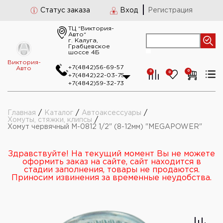
Статус заказа
Вход
Регистрация
ТЦ “Виктория-
Авто“
г. Калуга,
Грабцевское
шоссе 4Б
Виктория-
+7(4842)56-69-57
Авто
0
0
0
+7(4842)22-03-75
+7(4842)59-32-73
Главная
/
Каталог
/
Автоаксессуары
/
Хомуты, стяжки, клипсы
/
Хомут червячный М-0812 1/2" (8-12мм) "MEGAPOWER"
Здравствуйте! На текущий момент Вы не можете
оформить заказ на сайте, сайт находится в
стадии заполнения, товары не продаются.
Приносим извинения за временные неудобства.