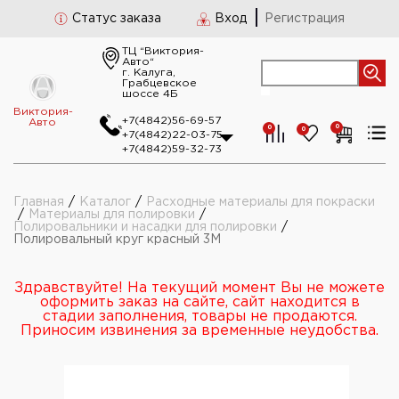
Статус заказа
Вход
Регистрация
ТЦ “Виктория-
Авто“
г. Калуга,
Грабцевское
шоссе 4Б
Виктория-
+7(4842)56-69-57
Авто
0
0
0
+7(4842)22-03-75
+7(4842)59-32-73
Главная
/
Каталог
/
Расходные материалы для покраски
/
Материалы для полировки
/
Полировальники и насадки для полировки
/
Полировальный круг красный 3М
Здравствуйте! На текущий момент Вы не можете
оформить заказ на сайте, сайт находится в
стадии заполнения, товары не продаются.
Приносим извинения за временные неудобства.