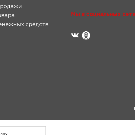
продажи
Мы в социальных сетя
овара
енежных средств
елях