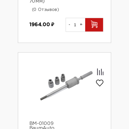
70мм)
(0 Отзывов)
1964.00
₽
-
+
BM-01009
BaumAuto