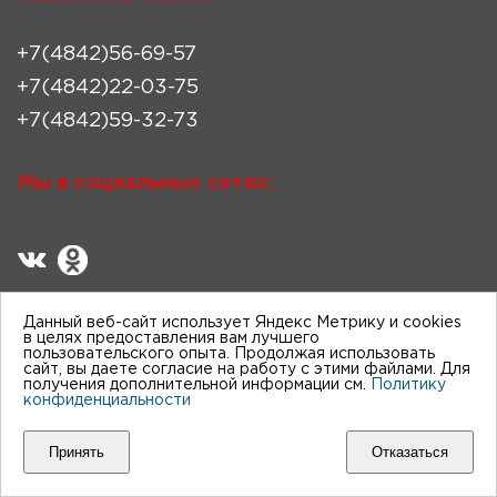
+7(4842)56-69-57
+7(4842)22-03-75
+7(4842)59-32-73
Мы в социальных сетях:
Данный веб-сайт использует Яндекс Метрику и cookies
в целях предоставления вам лучшего
пользовательского опыта. Продолжая использовать
сайт, вы даете согласие на работу с этими файлами. Для
Остались вопросы?
получения дополнительной информации см.
Политику
конфиденциальности
Оставьте Ваши контакты и наш специалист свяжется
с Вами в ближайшее время
Принять
Отказаться