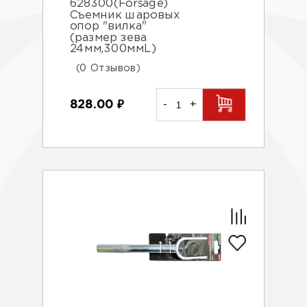
628300(Forsage)
Съемник шаровых
опор "вилка"
(размер зева
24мм,300ммL)
(0 Отзывов)
828.00
₽
-
+