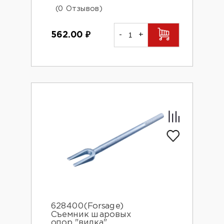
(0 Отзывов)
562.00
₽
-
+
628400(Forsage)
Съемник шаровых
опор "вилка"