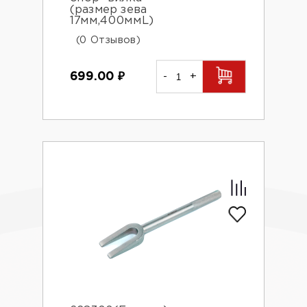
(размер зева
17мм,400ммL)
(0 Отзывов)
699.00
₽
-
+