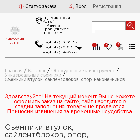
Статус заказа
Вход
Регистрация
ТЦ “Виктория-
Авто“
г. Калуга,
Грабцевское
шоссе 4Б
Виктория-
+7(4842)56-69-57
Авто
0
0
0
+7(4842)22-03-75
+7(4842)59-32-73
Главная
/
Каталог
/
Оборудование и инструмент
/
Универсальные съемники
/
Съемники втулок, сайлентблоков, опор, наконечников
Здравствуйте! На текущий момент Вы не можете
оформить заказ на сайте, сайт находится в
стадии заполнения, товары не продаются.
Приносим извинения за временные неудобства.
Съемники втулок,
сайлентблоков, опор,