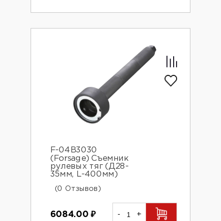
F-04B3030
(Forsage) Съемник
рулевых тяг (Д28-
35мм, L-400мм)
(0 Отзывов)
6084.00
₽
-
+