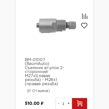
BM-01007
(BaumAuto)
Съемник втулок 2-
сторонний
М27х1(левая
резьба) - М28х1
(правая резьба)
(0 Отзывов)
510.00
₽
-
+