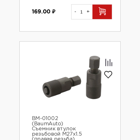
169.00
₽
-
+
BM-01002
(BaumAuto)
Съемник втулок
резьбовой М27х1.5
(правая резьба)