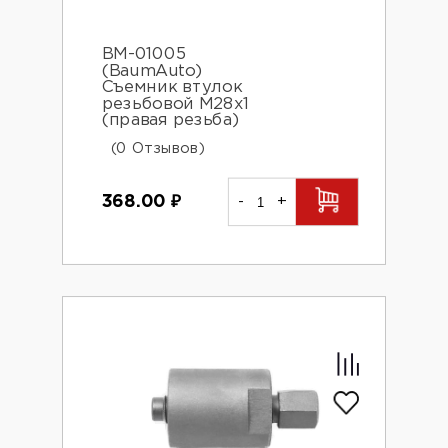
BM-01005
(BaumAuto)
Съемник втулок
резьбовой М28х1
(правая резьба)
(0 Отзывов)
368.00
₽
-
+