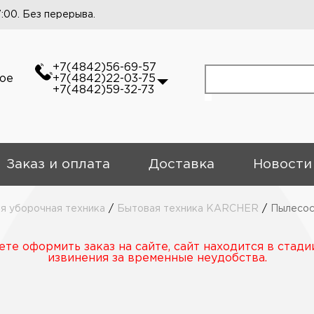
7:00. Без перерыва.
+7(4842)56-69-57
кое
+7(4842)22-03-75
+7(4842)59-32-73
Заказ и оплата
Доставка
Новости
 уборочная техника
/
Бытовая техника KARCHER
/
Пылесо
те оформить заказ на сайте, сайт находится в стади
извинения за временные неудобства.