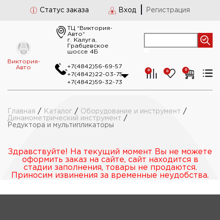
Статус заказа
Вход
Регистрация
ТЦ “Виктория-
Авто“
г. Калуга,
Грабцевское
шоссе 4Б
Виктория-
+7(4842)56-69-57
Авто
0
0
0
+7(4842)22-03-75
+7(4842)59-32-73
Главная
/
Каталог
/
Оборудование и инструмент
/
Динамометрический инструмент
/
Редуктора и мультипликаторы
Здравствуйте! На текущий момент Вы не можете
оформить заказ на сайте, сайт находится в
стадии заполнения, товары не продаются.
Приносим извинения за временные неудобства.