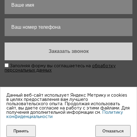
Заполняя форму вы соглашаетесь на
обработку
персональных данных
Данный веб-сайт использует Яндекс Метрику и cookies
в целях предоставления вам лучшего
пользовательского опыта. Продолжая использовать
“Виктория-Авто”, 1998-2026
сайт, вы даете согласие на работу с этими файлами. Для
получения дополнительной информации см.
Политику
конфиденциальности
Мы принимем к оплате:
Принять
Отказаться