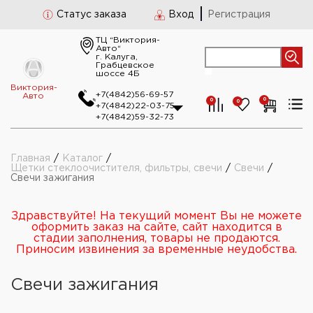
Статус заказа
Вход
Регистрация
ТЦ “Виктория-
Авто“
г. Калуга,
Грабцевское
шоссе 4Б
Виктория-
+7(4842)56-69-57
Авто
0
0
0
+7(4842)22-03-75
+7(4842)59-32-73
Главная
/
Каталог
/
Щетки стеклоочистителя, фильтры, свечи
/
Свечи
/
Свечи зажигания
Здравствуйте! На текущий момент Вы не можете
оформить заказ на сайте, сайт находится в
стадии заполнения, товары не продаются.
Приносим извинения за временные неудобства.
Свечи зажигания