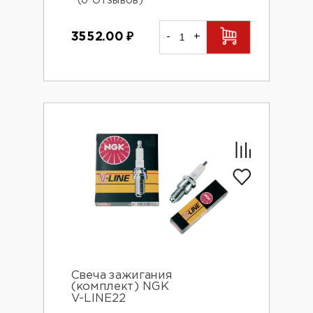
(0 Отзывов)
3552.00
₽
-
+
Свеча зажигания
(комплект) NGK
V-LINE22