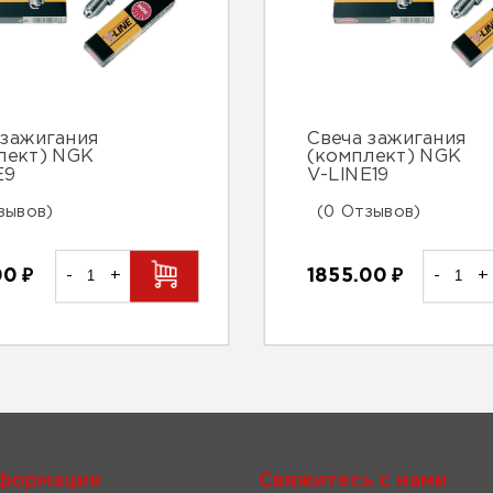
 зажигания
Свеча зажигания
лект) NGK
(комплект) NGK
E9
V-LINE19
зывов)
(0 Отзывов)
00
₽
-
+
1855.00
₽
-
+
формация
Свяжитесь с нами