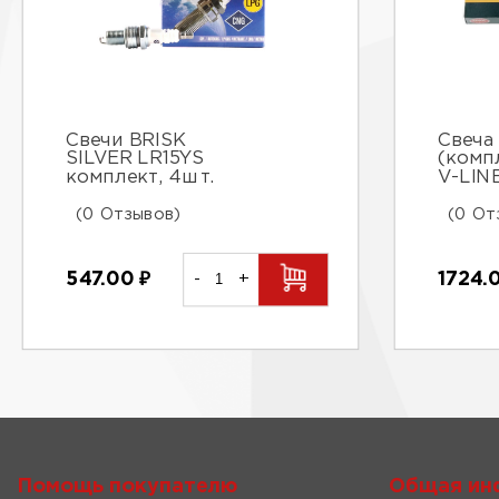
Свечи BRISK
Свеча
SILVER LR15YS
(комп
комплект, 4шт.
V-LIN
(0 Отзывов)
(0 От
547.00
₽
-
+
1724.
Помощь покупателю
Общая ин