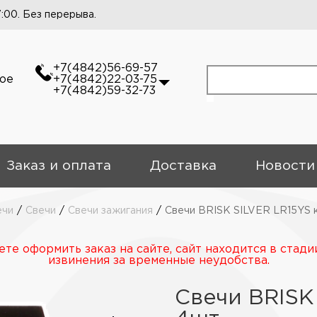
7:00. Без перерыва.
+7(4842)56-69-57
кое
+7(4842)22-03-75
+7(4842)59-32-73
Заказ и оплата
Доставка
Новости
ечи
/
Свечи
/
Свечи зажигания
/
Свечи BRISK SILVER LR15YS к
те оформить заказ на сайте, сайт находится в стади
извинения за временные неудобства.
Свечи BRISK