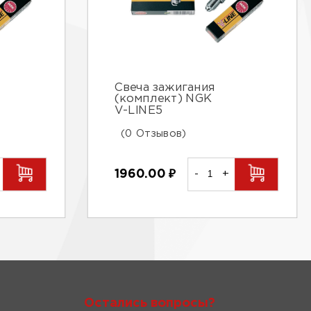
Свеча зажигания
(комплект) NGK
V-LINE5
(0 Отзывов)
1960.00
₽
-
+
Остались вопросы?