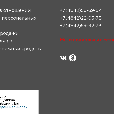
в отношении
+7(4842)56-69-57
 персональных
+7(4842)22-03-75
+7(4842)59-32-73
продажи
Мы в социальных сетя
овара
енежных средств
елях
родолжая
айлами. Для
иденциальности