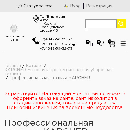
Статус заказа
Вход
Регистрация
ТЦ “Виктория-
Авто“
г. Калуга,
Грабцевское
шоссе 4Б
Виктория-
+7(4842)56-69-57
Авто
0
0
0
+7(4842)22-03-75
+7(4842)59-32-73
Главная
/
Каталог
/
KARCHER Бытовая и профессиональная уборочная
техника
/
Профессиональная техника KARCHER
Здравствуйте! На текущий момент Вы не можете
оформить заказ на сайте, сайт находится в
стадии заполнения, товары не продаются.
Приносим извинения за временные неудобства.
Профессиональная