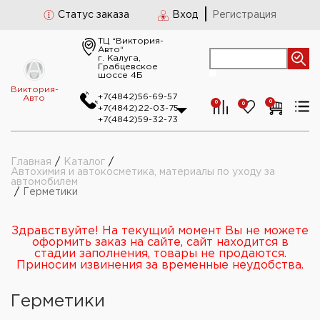
Статус заказа
Вход
Регистрация
ТЦ “Виктория-
Авто“
г. Калуга,
Грабцевское
шоссе 4Б
Виктория-
+7(4842)56-69-57
Авто
0
0
0
+7(4842)22-03-75
+7(4842)59-32-73
Главная
/
Каталог
/
Автохимия и автокосметика, материалы по уходу за
автомобилем
/
Герметики
Здравствуйте! На текущий момент Вы не можете
оформить заказ на сайте, сайт находится в
стадии заполнения, товары не продаются.
Приносим извинения за временные неудобства.
Герметики