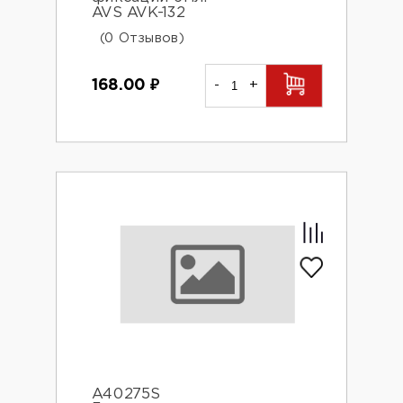
AVS AVK-132
(0 Отзывов)
168.00
₽
-
+
A40275S