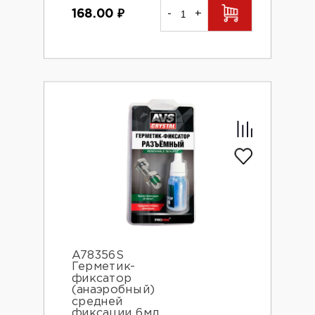
168.00
₽
-
+
A78356S
Герметик-
фиксатор
(анаэробный)
средней
фиксации 6мл.