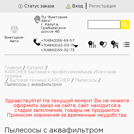
Статус заказа
Вход
Регистрация
ТЦ “Виктория-
Авто“
г. Калуга,
Грабцевское
шоссе 4Б
Виктория-
+7(4842)56-69-57
Авто
0
0
0
+7(4842)22-03-75
+7(4842)59-32-73
Главная
/
Каталог
/
KARCHER Бытовая и профессиональная уборочная
техника
/
Бытовая техника KARCHER
/
Пылесосы
/
Пылесосы с аквафильтром
Здравствуйте! На текущий момент Вы не можете
оформить заказ на сайте, сайт находится в
стадии заполнения, товары не продаются.
Приносим извинения за временные неудобства.
Пылесосы с аквафильтром