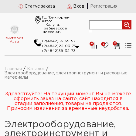
Статус заказа
Вход
Регистрация
ТЦ “Виктория-
Авто“
г. Калуга,
Грабцевское
шоссе 4Б
Виктория-
+7(4842)56-69-57
Авто
0
0
0
+7(4842)22-03-75
+7(4842)59-32-73
Главная
/
Каталог
/
Электрооборудование, электроинструмент и расходные
материалы
Здравствуйте! На текущий момент Вы не можете
оформить заказ на сайте, сайт находится в
стадии заполнения, товары не продаются.
Приносим извинения за временные неудобства.
Электрооборудование,
электроинструмент и