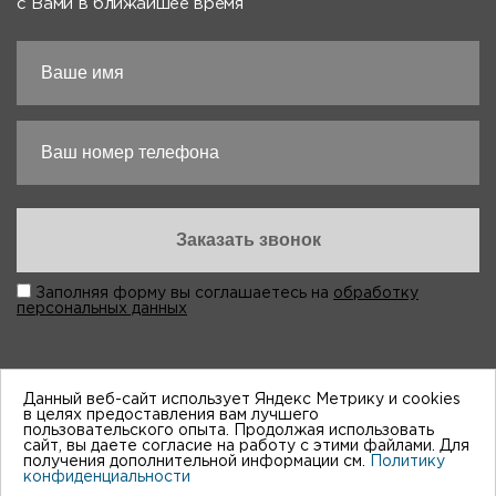
с Вами в ближайшее время
Заполняя форму вы соглашаетесь на
обработку
персональных данных
Данный веб-сайт использует Яндекс Метрику и cookies
в целях предоставления вам лучшего
пользовательского опыта. Продолжая использовать
“Виктория-Авто”, 1998-2026
сайт, вы даете согласие на работу с этими файлами. Для
получения дополнительной информации см.
Политику
конфиденциальности
Мы принимем к оплате: