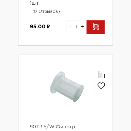
1шт
(0 Отзывов)
95.00
₽
-
+
90113.5/W Фильтр