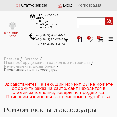
Статус заказа
Вход
Регистрация
ТЦ “Виктория-
Авто“
г. Калуга,
Грабцевское
шоссе 4Б
Виктория-
+7(4842)56-69-57
Авто
0
0
0
+7(4842)22-03-75
+7(4842)59-32-73
Главная
/
Каталог
/
Пневмооборудование и расходные материалы
/
Ремкомплекты, дюзы, бачки
/
Ремкомплекты и аксессуары
Здравствуйте! На текущий момент Вы не можете
оформить заказ на сайте, сайт находится в
стадии заполнения, товары не продаются.
Приносим извинения за временные неудобства.
Ремкомплекты и аксессуары