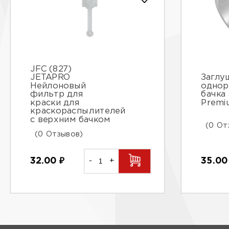
JFC (827)
JETAPRO
Заглу
Нейлоновый
однор
фильтр для
бачка 
краски для
Premi
краскораспылителей
с верхним бачком
(0 От
(0 Отзывов)
32.00
₽
-
+
35.0