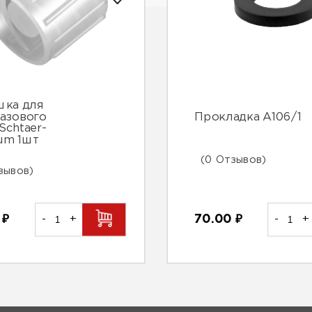
шка для
азового
Прокладка А106/1
Schtaer-
um 1шт
(0 Отзывов)
зывов)
0
₽
-
+
70.00
₽
-
+