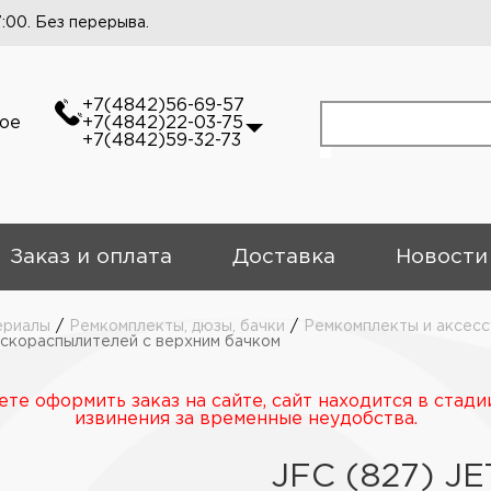
7:00. Без перерыва.
+7(4842)56-69-57
кое
+7(4842)22-03-75
+7(4842)59-32-73
Заказ и оплата
Доставка
Новости
ериалы
/
Ремкомплекты, дюзы, бачки
/
Ремкомплекты и аксес
скораспылителей с верхним бачком
те оформить заказ на сайте, сайт находится в стади
извинения за временные неудобства.
JFC (827) J