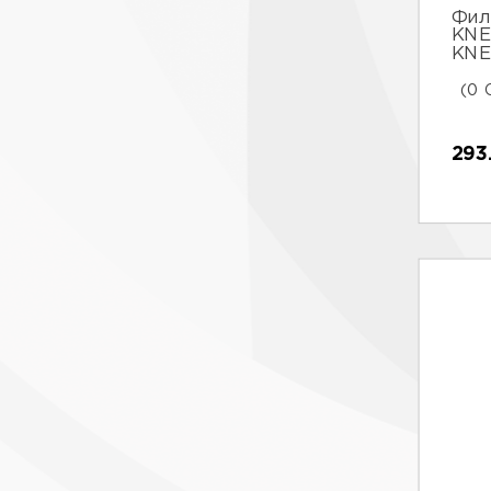
Фил
KNE
KNE
(0 
293