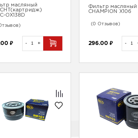
ьтр масляный
Фильтр масляный
CHT(картридж)
CHAMPION Х106
C-OX138D
(0 Отзывов)
Отзывов)
.00
₽
-
+
296.00
₽
-