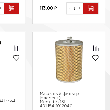
+
113.00
₽
-
+
Масляный фильтр
(элемент)
,ДТ-75Д
Mersedes 18t
401.184-1012040