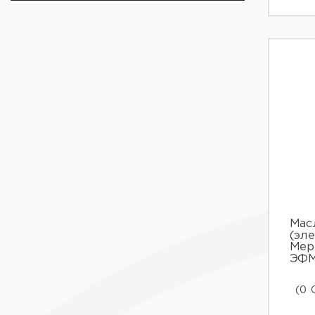
Мас
(эл
Мер
ЭФМ
(0 