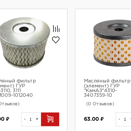
ляный фильтр
Масляный фильтр
емент) ГУР
(элемент) ГУР
3110, 3111
"КамАЗ"4310-
009-1012040
3407359-10
Отзывов)
(0 Отзывов)
00
₽
-
+
63.00
₽
-