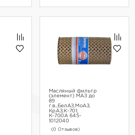
Масляный фильтр
(элемент) МАЗ до
89
г.в.,БелАЗ,МоАЗ,
КрАЗ,К-701,
К-700А 645-
1012040
(0 Отзывов)