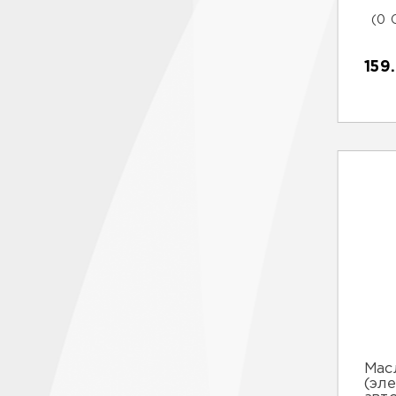
(0 
159
Мас
(эл