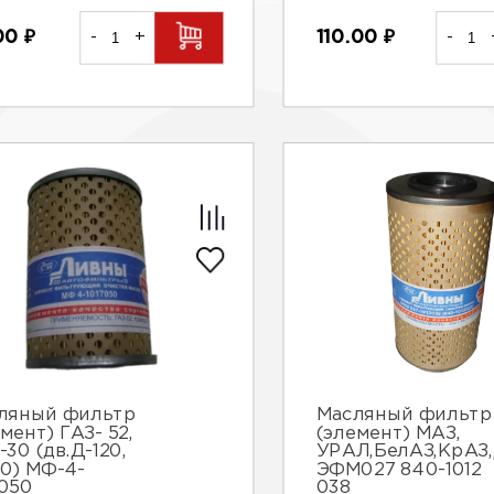
00
₽
-
+
110.00
₽
-
ляный фильтр
Масляный фильтр
мент) ГАЗ- 52,
(элемент) МАЗ,
-30 (дв.Д-120,
УРАЛ,БелАЗ,КрАЗ
30) МФ-4-
ЭФМ027 840-1012
7050
038