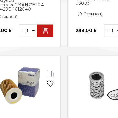
обусов
03003
рседес",МAН,СЕТРА
4290-1012040
(0 Отзывов)
Отзывов)
248.00
₽
-
.00
₽
-
+