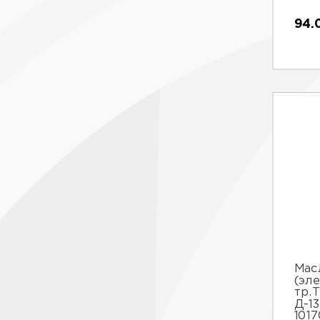
94.
Мас
(эле
тр.Т
Д-1
101