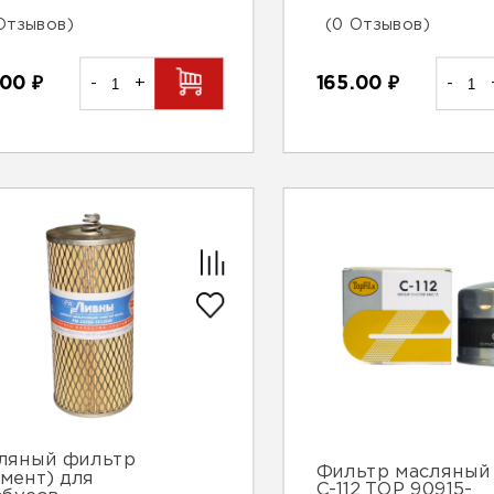
Отзывов)
(0 Отзывов)
.00
₽
-
+
165.00
₽
-
ляный фильтр
Фильтр масляный
емент) для
С-112 ТОР 90915-