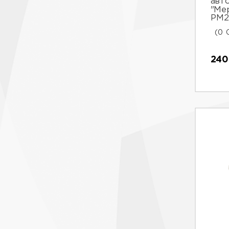
авт
"Ме
РМ2
(0 
240