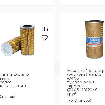
Масляный фильтр
ляный фильтр
(элемент) КамАЗ
емент)
-7405
седес
турбо"Евро-1"
007-1012040
ЭФМ702
(7405)-1012040
груб
Отзывов)
(0 Отзывов)