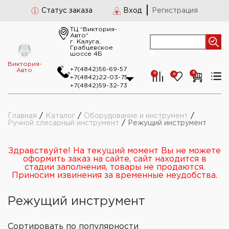
Статус заказа
Вход
Регистрация
ТЦ “Виктория-
Авто“
г. Калуга,
Грабцевское
шоссе 4Б
Виктория-
+7(4842)56-69-57
Авто
0
0
0
+7(4842)22-03-75
+7(4842)59-32-73
Главная
/
Каталог
/
Оборудование и инструмент
/
Ручной слесарный инструмент
/
Режущий инструмент
Здравствуйте! На текущий момент Вы не можете
оформить заказ на сайте, сайт находится в
стадии заполнения, товары не продаются.
Приносим извинения за временные неудобства.
Режущий инструмент
Сортировать
по популярности