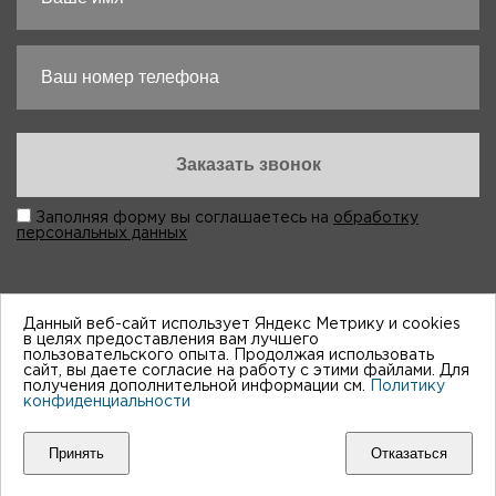
Заполняя форму вы соглашаетесь на
обработку
персональных данных
Данный веб-сайт использует Яндекс Метрику и cookies
в целях предоставления вам лучшего
пользовательского опыта. Продолжая использовать
“Виктория-Авто”, 1998-2026
сайт, вы даете согласие на работу с этими файлами. Для
получения дополнительной информации см.
Политику
конфиденциальности
Мы принимем к оплате:
Принять
Отказаться