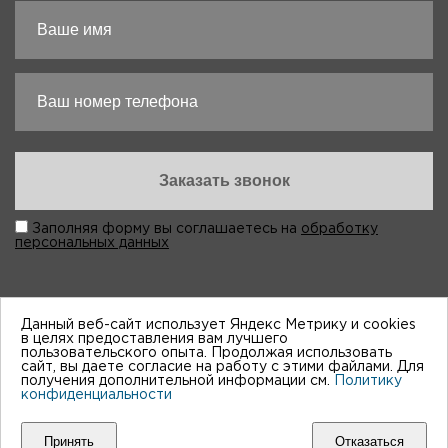
Заполняя форму вы соглашаетесь на
обработку
персональных данных
Данный веб-сайт использует Яндекс Метрику и cookies
в целях предоставления вам лучшего
пользовательского опыта. Продолжая использовать
“Виктория-Авто”, 1998-2026
сайт, вы даете согласие на работу с этими файлами. Для
получения дополнительной информации см.
Политику
конфиденциальности
Мы принимем к оплате:
Принять
Отказаться