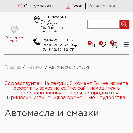
Статус заказа
Вход
Регистрация
ТЦ “Виктория-
Авто“
г. Калуга,
Грабцевское
шоссе 4Б
Виктория-
+7(4842)56-69-57
Авто
0
0
0
+7(4842)22-03-75
+7(4842)59-32-73
Главная
/
Каталог
/
Автомасла и смазки
Здравствуйте! На текущий момент Вы не можете
оформить заказ на сайте, сайт находится в
стадии заполнения, товары не продаются.
Приносим извинения за временные неудобства.
Автомасла и смазки