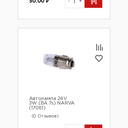
50.00
₽
-
+
Автолампа 24V
3W (BA 7s) NARVA
(17061)
(0 Отзывов)