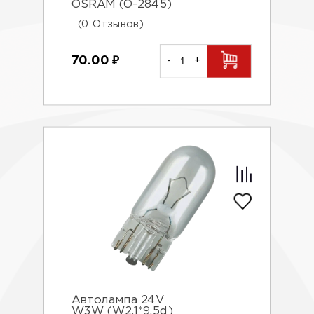
OSRAM (O-2845)
(0 Отзывов)
70.00
₽
-
+
Автолампа 24V
W3W (W2.1*9.5d)