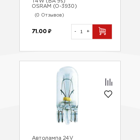
T4W (BA 9s)
OSRAM (О-3930)
(0 Отзывов)
71.00
₽
-
+
Автолампа 24V