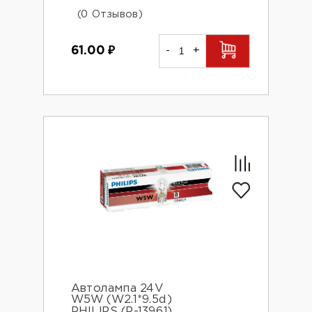
(0 Отзывов)
61.00
₽
-
+
Автолампа 24V
W5W (W2.1*9.5d)
PHILIPS (P-13961)