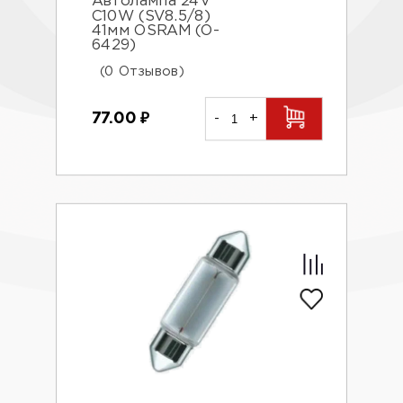
Автолампа 24V
С10W (SV8.5/8)
41мм OSRAM (O-
6429)
(0 Отзывов)
77.00
₽
-
+