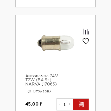
Автолампа 24V
T2W (BA 9s)
NARVA (17063)
(0 Отзывов)
45.00
₽
-
+