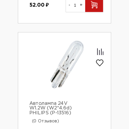
52.00
₽
-
+
Автолампа 24V
W1.2W (W2*4.6d)
PHILIPS (P-13516)
(0 Отзывов)