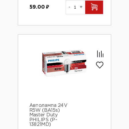
59.00
₽
-
+
Автолампа 24V
R5W (BA15s)
Master Duty
PHILIPS (P-
13821MD)