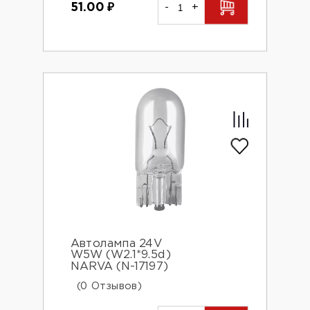
51.00
₽
-
+
Автолампа 24V
W5W (W2.1*9.5d)
NARVA (N-17197)
(0 Отзывов)