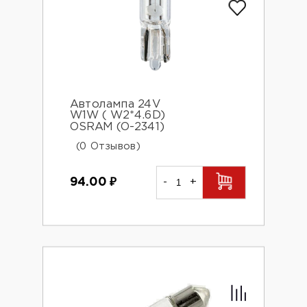
Автолампа 24V
W1W ( W2*4.6D)
OSRAM (O-2341)
(0 Отзывов)
94.00
₽
-
+