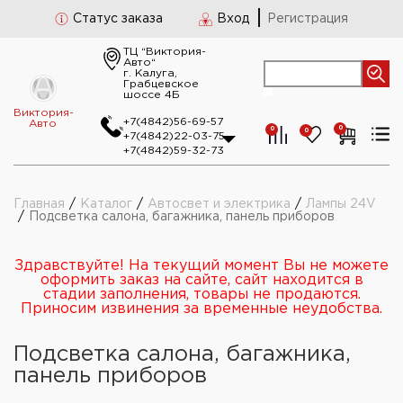
Статус заказа
Вход
Регистрация
ТЦ “Виктория-
Авто“
г. Калуга,
Грабцевское
шоссе 4Б
Виктория-
+7(4842)56-69-57
Авто
0
0
0
+7(4842)22-03-75
+7(4842)59-32-73
Главная
/
Каталог
/
Автосвет и электрика
/
Лампы 24V
/
Подсветка салона, багажника, панель приборов
Здравствуйте! На текущий момент Вы не можете
оформить заказ на сайте, сайт находится в
стадии заполнения, товары не продаются.
Приносим извинения за временные неудобства.
Подсветка салона, багажника,
панель приборов