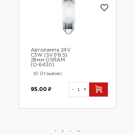
Автолампа 24V
С3W (SV7/8.5)
28мм OSRAM
(О-6430)
(0 Отзывов)
95.00
₽
-
+
1
2
>
>>