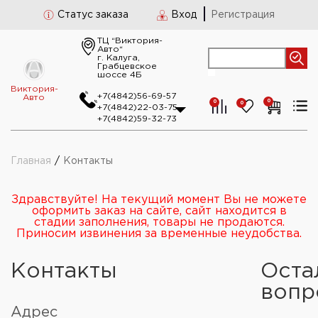
Статус заказа
Вход
Регистрация
ТЦ “Виктория-
Авто“
г. Калуга,
Грабцевское
шоссе 4Б
Виктория-
+7(4842)56-69-57
Авто
0
0
0
+7(4842)22-03-75
+7(4842)59-32-73
Главная
/
Контакты
Здравствуйте! На текущий момент Вы не можете
оформить заказ на сайте, сайт находится в
стадии заполнения, товары не продаются.
Приносим извинения за временные неудобства.
Контакты
Оста
вопр
Адрес