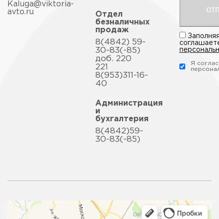
Kaluga@viktoria-
от
avto.ru
Отдел
безналичных
продаж
Заполняя
8(4842) 59-
соглашает
30-83(-85)
персональ
доб. 220
Я соглас
221
персона
8(953)311-16-
40
Администрация
и
бухгалтерия
8(4842)59-
30-83(-85)