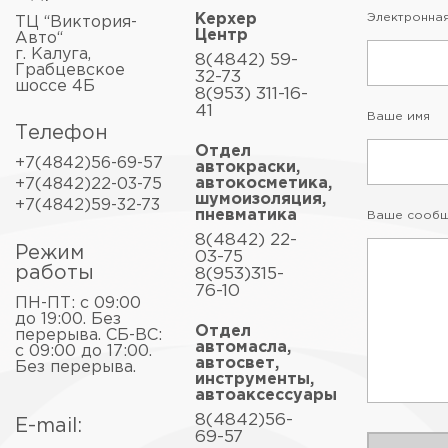
Керхер
Электронная
ТЦ “Виктория-
Центр
Авто“
г. Калуга,
8(4842) 59-
Грабцевское
32-73
шоссе 4Б
8(953) 311-16-
41
Ваше имя
Телефон
Отдел
+7(4842)56-69-57
автокраски,
автокосметика,
+7(4842)22-03-75
шумоизоляция,
+7(4842)59-32-73
пневматика
Ваше сооб
8(4842) 22-
Режим
03-75
работы
8(953)315-
76-10
ПН-ПТ: с 09:00
до 19:00. Без
Отдел
перерыва. СБ-ВС:
автомасла,
с 09:00 до 17:00.
автосвет,
Без перерыва.
инструменты,
автоаксессуары
8(4842)56-
E-mail:
69-57