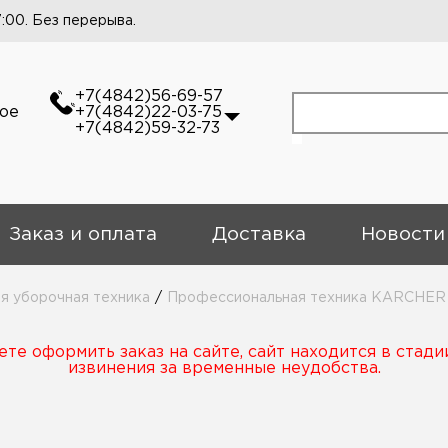
7:00. Без перерыва.
+7(4842)56-69-57
кое
+7(4842)22-03-75
+7(4842)59-32-73
Заказ и оплата
Доставка
Новости
 уборочная техника
/
Профессиональная техника KARCHER
те оформить заказ на сайте, сайт находится в стади
извинения за временные неудобства.