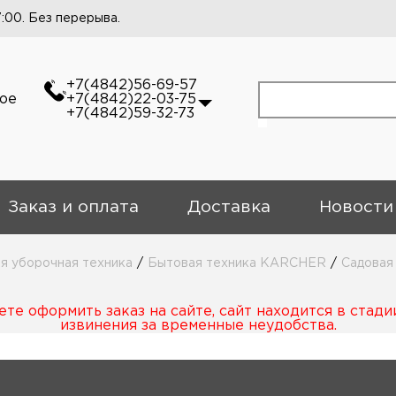
7:00. Без перерыва.
+7(4842)56-69-57
кое
+7(4842)22-03-75
+7(4842)59-32-73
Заказ и оплата
Доставка
Новости
 уборочная техника
/
Бытовая техника KARCHER
/
Садовая
те оформить заказ на сайте, сайт находится в стади
извинения за временные неудобства.