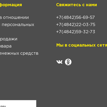
формация
Свяжитесь с нами
в отношении
+7(4842)56-69-57
 персональных
+7(4842)22-03-75
+7(4842)59-32-73
продажи
Мы в социальных сетя
овара
енежных средств
елях