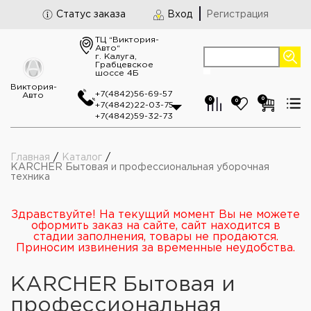
Статус заказа
Вход
Регистрация
ТЦ “Виктория-
Авто“
г. Калуга,
Грабцевское
шоссе 4Б
Виктория-
+7(4842)56-69-57
Авто
0
0
0
+7(4842)22-03-75
+7(4842)59-32-73
Главная
/
Каталог
/
KARCHER Бытовая и профессиональная уборочная
техника
Здравствуйте! На текущий момент Вы не можете
оформить заказ на сайте, сайт находится в
стадии заполнения, товары не продаются.
Приносим извинения за временные неудобства.
KARCHER Бытовая и
профессиональная