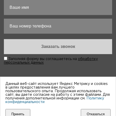
Заполняя форму вы соглашаетесь на
обработку
персональных данных
Данный веб-сайт использует Яндекс Метрику и cookies
в целях предоставления вам лучшего
пользовательского опыта. Продолжая использовать
“Виктория-Авто”, 1998-2026
сайт, вы даете согласие на работу с этими файлами. Для
получения дополнительной информации см.
Политику
конфиденциальности
Мы принимем к оплате:
Принять
Отказаться