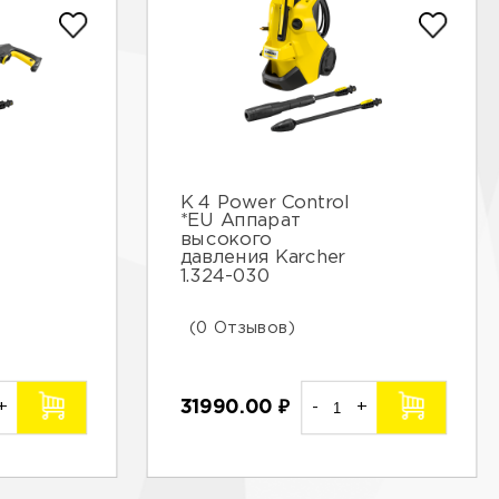
К 4 Power Control
*EU Аппарат
высокого
давления Karcher
1.324-030
(0 Отзывов)
+
31990.00
₽
-
+