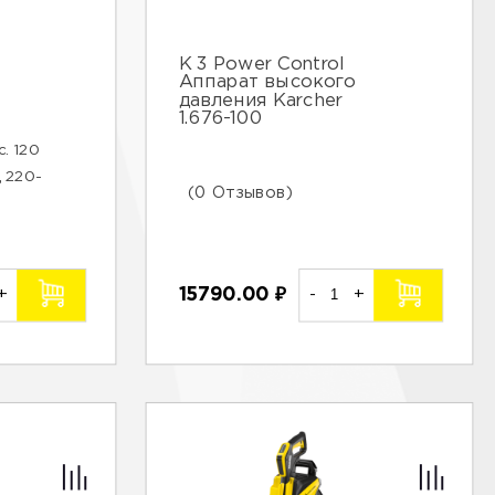
К 3 Power Control
Аппарат высокого
давления Karcher
1.676-100
с. 120
 220-
(0 Отзывов)
15790.00
₽
-
+
+