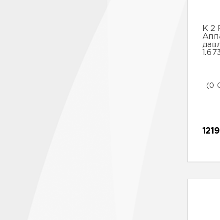
К 2 
Апп
дав
1.67
(0 
121