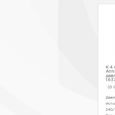
К 4
Апп
дав
1.63
(0 
Давле
Исто
240/