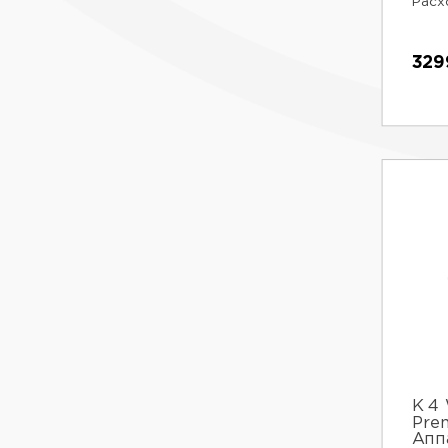
Расх
329
К 4
Pre
Апп