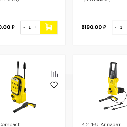
0.00
₽
-
+
8190.00
₽
-
 Compact
К 2 *EU Аппарат