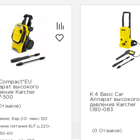
 Compact*EU
арат высокого
ления Karcher
К 4 Basic Car
7-500
Аппарат высокого
давления Karcher
Отзывов)
1.180-083
ние, бар 20- макс.130
чник питания В/Гц 220-
(0 Отзывов)
50-60