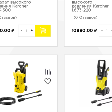
арат высокого
высокого
ления Karcher
давления Karcher
3-500
1.673-220
Отзывов)
(0 Отзывов)
0.00
₽
-
+
10890.00
₽
-