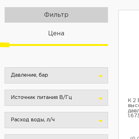
Фильтр
Цена
Давление, бар
Источник питания В/Гц
К 2 
выс
дав
1.67
Расход воды, л/ч
(0 