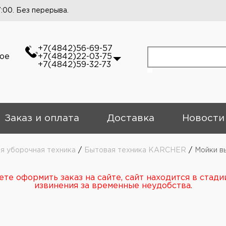
7:00. Без перерыва.
+7(4842)56-69-57
кое
+7(4842)22-03-75
+7(4842)59-32-73
Заказ и оплата
Доставка
Новости
 уборочная техника
/
Бытовая техника KARCHER
/
Мойки в
те оформить заказ на сайте, сайт находится в стади
извинения за временные неудобства.