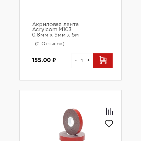
Акриловая лента
Acrylcom М103
0,8мм х 9мм х 5м
(0 Отзывов)
155.00
₽
-
+