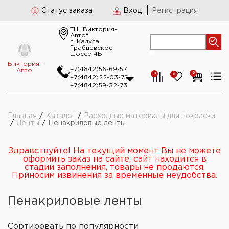
Статус заказа
Вход
Регистрация
ТЦ “Виктория-
Авто“
г. Калуга,
Грабцевское
шоссе 4Б
Виктория-
+7(4842)56-69-57
Авто
0
0
0
+7(4842)22-03-75
+7(4842)59-32-73
Главная
/
Каталог
/
Расходные материалы для покраски
/
Ленты
/
Пенакриловые ленты
Здравствуйте! На текущий момент Вы не можете
оформить заказ на сайте, сайт находится в
стадии заполнения, товары не продаются.
Приносим извинения за временные неудобства.
Пенакриловые ленты
Сортировать
по популярности