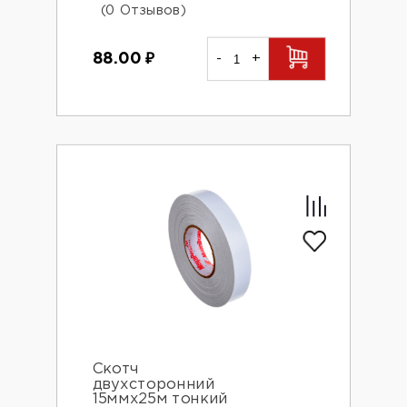
(0 Отзывов)
88.00
₽
-
+
Скотч
двухсторонний
15ммх25м тонкий