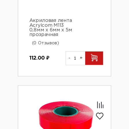
Акриловая лента
Acrylcom М113
0,8мм х 6мм х 5м
прозрачная
(0 Отзывов)
112.00
₽
-
+