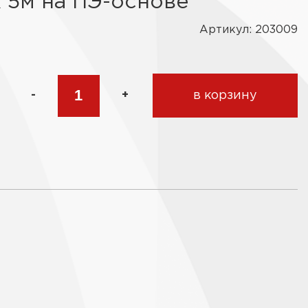
х 5м на ПЭ-основе
Артикул: 203009
-
+
в корзину