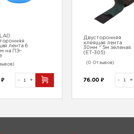
LAD
Двусторонняя
торонняя
клеящая лента
ая лента 6
30мм * 5м зеленая
м на ПЭ-
(ЕТ-305)
е
(0 Отзывов)
зывов)
76.00
₽
-
+
0
₽
-
+