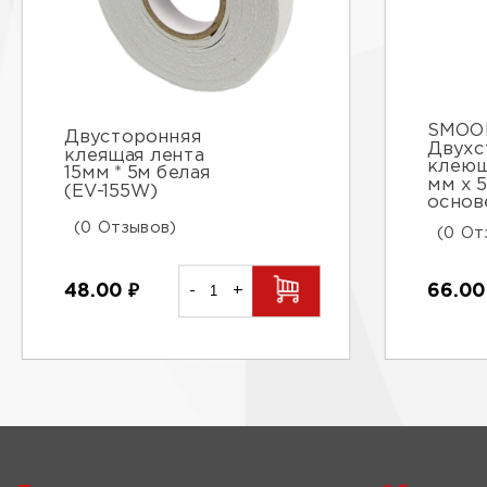
SMOO
Двусторонняя
Двухс
клеящая лента
клеющ
15мм * 5м белая
мм х 5
(EV-155W)
основ
(0 Отзывов)
(0 От
48.00
₽
-
+
66.0