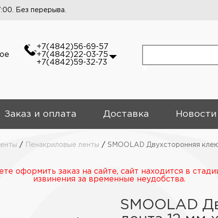
7:00. Без перерыва.
+7(4842)56-69-57
кое
+7(4842)22-03-75
+7(4842)59-32-73
Заказ и оплата
Доставка
Новости
енты
/
Пенакриловые ленты
/
SMOOLAD Двухсторонняя клеющ
те оформить заказ на сайте, сайт находится в стади
извинения за временные неудобства.
SMOOLAD Дв