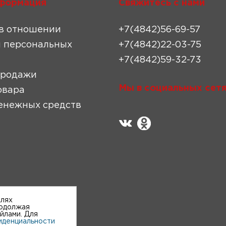
формация
Свяжитесь с нами
в отношении
+7(4842)56-69-57
 персональных
+7(4842)22-03-75
+7(4842)59-32-73
продажи
Мы в социальных сетя
овара
енежных средств
елях
родолжая
айлами. Для
иденциальности