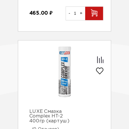
465.00
₽
-
+
LUXE Смазка
Complex HT-2
400гр (картуш)