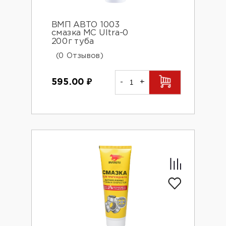
ВМП АВТО 1003
смазка MC Ultra-0
200г туба
(0 Отзывов)
595.00
₽
-
+