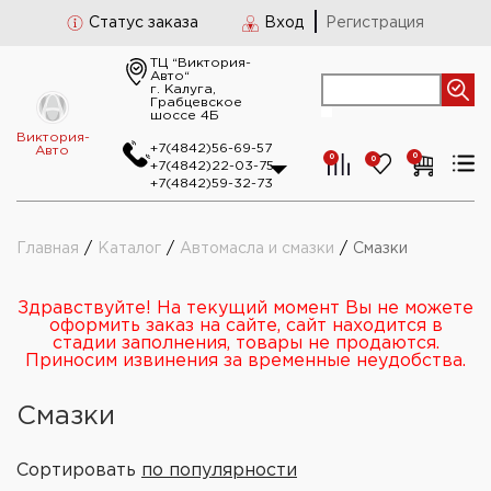
Статус заказа
Вход
Регистрация
ТЦ “Виктория-
Авто“
г. Калуга,
Грабцевское
шоссе 4Б
Виктория-
+7(4842)56-69-57
Авто
0
0
0
+7(4842)22-03-75
+7(4842)59-32-73
Главная
/
Каталог
/
Автомасла и смазки
/
Смазки
Здравствуйте! На текущий момент Вы не можете
оформить заказ на сайте, сайт находится в
стадии заполнения, товары не продаются.
Приносим извинения за временные неудобства.
Смазки
Сортировать
по популярности