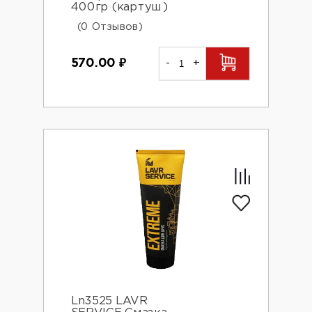
400гр (картуш)
(0 Отзывов)
570.00
₽
-
+
Ln3525 LAVR