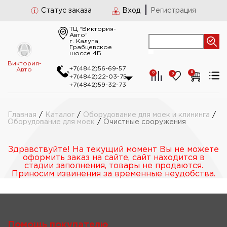
Статус заказа
Вход
Регистрация
ТЦ “Виктория-
Авто“
г. Калуга,
Грабцевское
шоссе 4Б
Виктория-
+7(4842)56-69-57
Авто
0
0
0
+7(4842)22-03-75
+7(4842)59-32-73
Главная
/
Каталог
/
Оборудование для моек и клининга
/
Оборудование для моек
/
Очистные сооружения
Здравствуйте! На текущий момент Вы не можете
оформить заказ на сайте, сайт находится в
стадии заполнения, товары не продаются.
Приносим извинения за временные неудобства.
Помощь покупателю