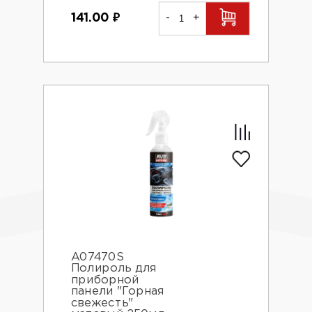
141.00
₽
-
+
A07470S
Полироль для
приборной
панели "Горная
свежесть"