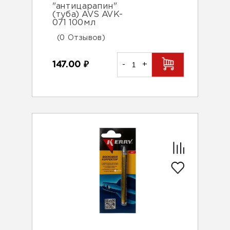
"антицарапин"
(туба) AVS AVK-
071 100мл
(0 Отзывов)
147.00
₽
-
+