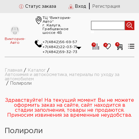
Статус заказа
Вход
Регистрация
ТЦ “Виктория-
Авто“
г. Калуга,
Грабцевское
шоссе 4Б
Виктория-
+7(4842)56-69-57
Авто
0
0
0
+7(4842)22-03-75
+7(4842)59-32-73
Главная
/
Каталог
/
Автохимия и автокосметика, материалы по уходу за
автомобилем
/
Полироли
Здравствуйте! На текущий момент Вы не можете
оформить заказ на сайте, сайт находится в
стадии заполнения, товары не продаются.
Приносим извинения за временные неудобства.
Полироли