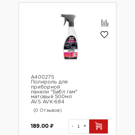
A40027S
Полироль для
приборной
панели "Бабл гам"
матовый 500мл
AVS AVK-684
(0 Отзывов)
189.00
₽
-
+