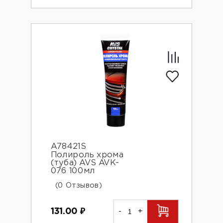
A78421S
Полироль хрома
(туба) AVS AVK-
076 100мл
(0 Отзывов)
131.00
₽
-
+