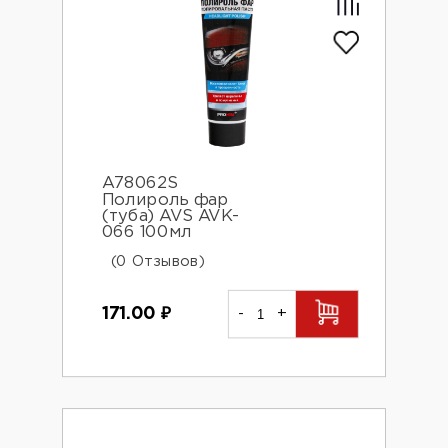
A78062S
Полироль фар
(туба) AVS AVK-
066 100мл
(0 Отзывов)
171.00
₽
-
+