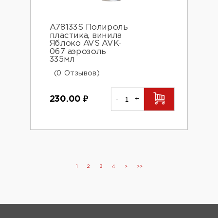
A78133S Полироль
пластика, винила
Яблоко AVS AVK-
067 аэрозоль
335мл
(0 Отзывов)
230.00
₽
-
+
1
2
3
4
>
>>