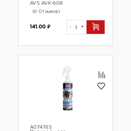
AVS AVK-608
(0 Отзывов)
141.00
₽
-
+
A07476S