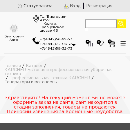
Статус заказа
Вход
Регистрация
ТЦ “Виктория-
Авто“
г. Калуга,
Грабцевское
шоссе 4Б
Виктория-
+7(4842)56-69-57
Авто
0
0
0
+7(4842)22-03-75
+7(4842)59-32-73
Главная
/
Каталог
/
KARCHER Бытовая и профессиональная уборочная
техника
/
Профессиональная техника KARCHER
/
Генераторы и мотопомпы
Здравствуйте! На текущий момент Вы не можете
оформить заказ на сайте, сайт находится в
стадии заполнения, товары не продаются.
Приносим извинения за временные неудобства.