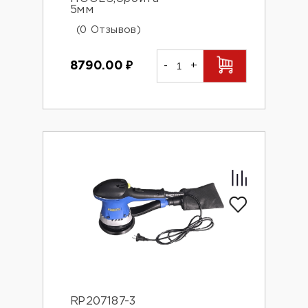
5мм
(0 Отзывов)
8790.00
₽
-
+
RP207187-3