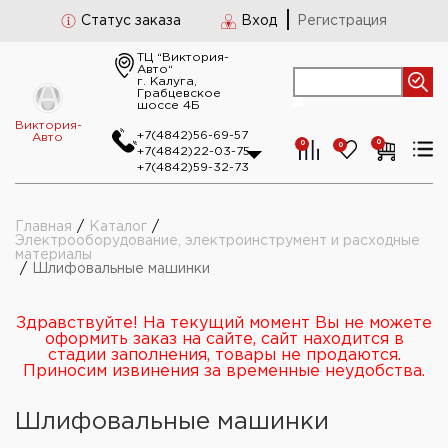
Статус заказа
Вход
Регистрация
ТЦ “Виктория-
Авто“
г. Калуга,
Грабцевское
шоссе 4Б
Виктория-
+7(4842)56-69-57
Авто
0
0
0
+7(4842)22-03-75
+7(4842)59-32-73
Главная
/
Каталог
/
Электрооборудование, электроинструмент и расходные
материалы
/
Шлифовальные машинки
Здравствуйте! На текущий момент Вы не можете
оформить заказ на сайте, сайт находится в
стадии заполнения, товары не продаются.
Приносим извинения за временные неудобства.
Шлифовальные машинки