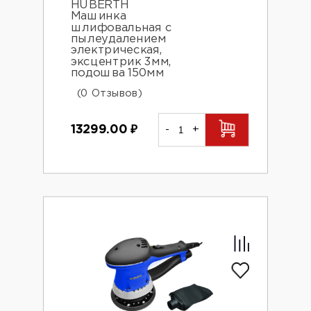
HUBERTH
Машинка
шлифовальная с
пылеудалением
электрическая,
эксцентрик 3мм,
подошва 150мм
(0 Отзывов)
13299.00
₽
-
+