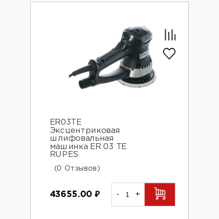
ER03TE
Эксцентриковая
шлифовальная
машинка ER 03 TE
RUPES
(0 Отзывов)
43655.00
₽
-
+