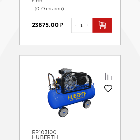
мин
(0 Отзывов)
23675.00
₽
-
+
RP103100
HUBERTH