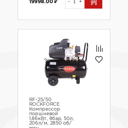
19998.00
₽
-
+
RF-25/50
ROCKFORCE
Компрессор
поршневой
1,86кВт, 8бар, 50л,
206л/м, 2850 об/