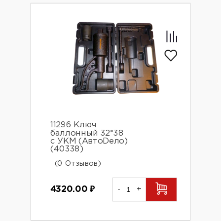
11296 Ключ
баллонный 32*38
с УКМ (АвтоDело)
(40338)
(0 Отзывов)
4320.00
₽
-
+