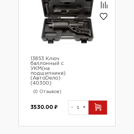
13853 Ключ
баллонный с
УКМ(на
подшипнике)
(АвтоDело)
(40300)
(0 Отзывов)
3530.00
₽
-
+