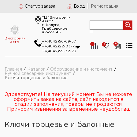
Статус заказа
Вход
Регистрация
ТЦ “Виктория-
Авто“
г. Калуга,
Грабцевское
шоссе 4Б
Виктория-
+7(4842)56-69-57
Авто
0
0
0
+7(4842)22-03-75
+7(4842)59-32-73
Главная
/
Каталог
/
Оборудование и инструмент
/
Ручной слесарный инструмент
/
Ключи торцевые и балонные
Здравствуйте! На текущий момент Вы не можете
оформить заказ на сайте, сайт находится в
стадии заполнения, товары не продаются.
Приносим извинения за временные неудобства.
Ключи торцевые и балонные