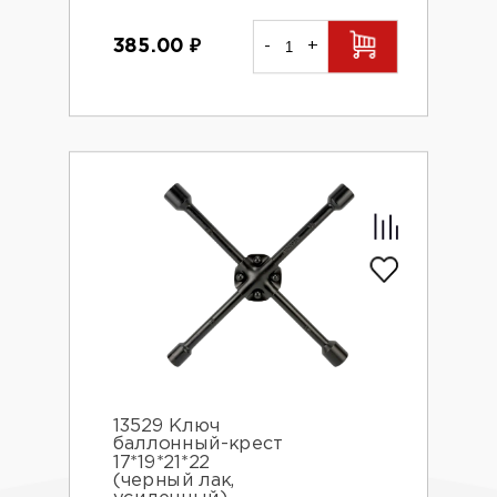
385.00
₽
-
+
13529 Ключ
баллонный-крест
17*19*21*22
(черный лак,