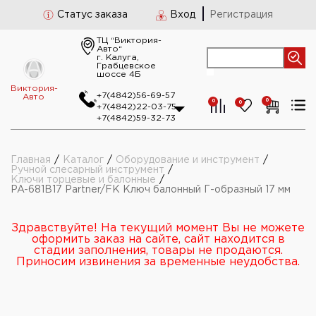
Статус заказа
Вход
Регистрация
ТЦ “Виктория-
Авто“
г. Калуга,
Грабцевское
шоссе 4Б
Виктория-
+7(4842)56-69-57
Авто
0
0
0
+7(4842)22-03-75
+7(4842)59-32-73
Главная
/
Каталог
/
Оборудование и инструмент
/
Ручной слесарный инструмент
/
Ключи торцевые и балонные
/
PA-681B17 Partner/FK Ключ балонный Г-образный 17 мм
Здравствуйте! На текущий момент Вы не можете
оформить заказ на сайте, сайт находится в
стадии заполнения, товары не продаются.
Приносим извинения за временные неудобства.