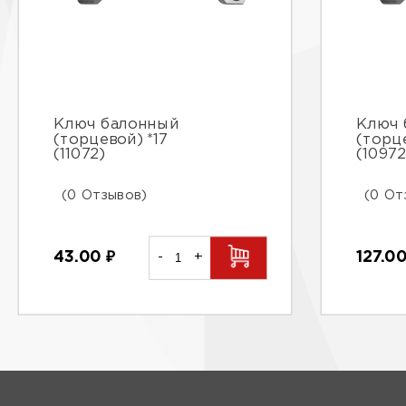
Ключ балонный
Ключ 
(торцевой) *17
(торц
(11072)
(10972
(0 Отзывов)
(0 От
43.00
₽
-
+
127.0