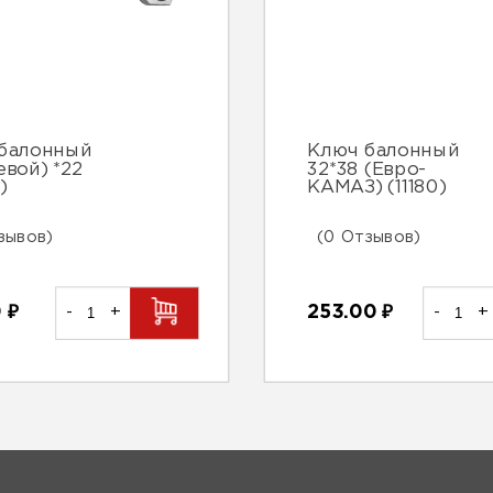
балонный
Ключ балонный
евой) *22
32*38 (Евро-
)
КАМАЗ) (11180)
зывов)
(0 Отзывов)
0
₽
-
+
253.00
₽
-
+