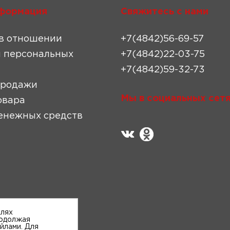
формация
Свяжитесь с нами
в отношении
+7(4842)56-69-57
 персональных
+7(4842)22-03-75
+7(4842)59-32-73
продажи
Мы в социальных сетя
овара
енежных средств
елях
родолжая
айлами. Для