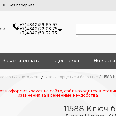
7:00. Без перерыва.
+7(4842)56-69-57
кое
+7(4842)22-03-75
+7(4842)59-32-73
Заказ и оплата
Доставка
Новости
слесарный инструмент
/
Ключи торцевые и балонные
/
11588 
те оформить заказ на сайте, сайт находится в стади
извинения за временные неудобства.
11588 Ключ 