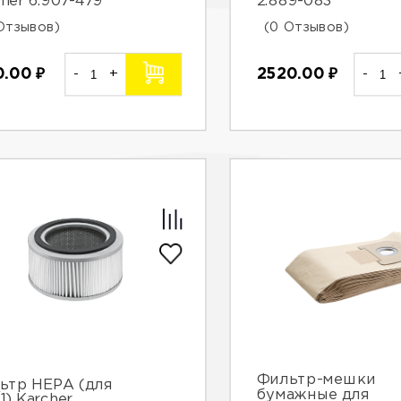
her 6.907-479
2.889-083
Отзывов)
(0 Отзывов)
0.00
₽
-
+
2520.00
₽
-
Фильтр-мешки
ьтр НЕРА (для
бумажные для
1) Karcher