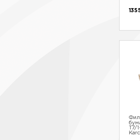
135
Фил
бум
T7/1
Kar