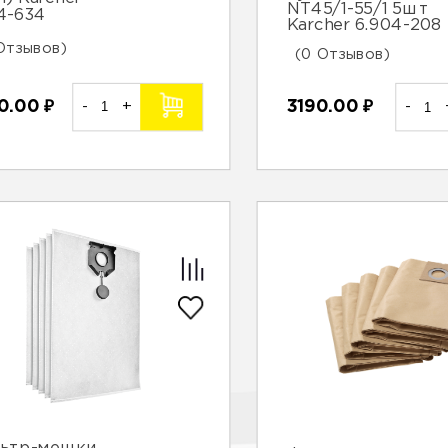
NT45/1-55/1 5шт
14-634
Karcher 6.904-208
Отзывов)
(0 Отзывов)
0.00
₽
-
+
3190.00
₽
-