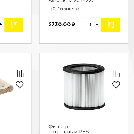
Karcher 6.904-333
(0 Отзывов)
+
2730.00
₽
-
+
Фильтр
патронный PES