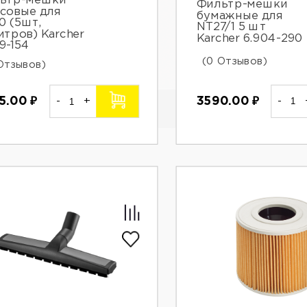
ьтр-мешки
Фильтр-мешки
совые для
бумажные для
0 (5шт,
NT27/1 5 шт
итров) Karcher
Karcher 6.904-290
9-154
(0 Отзывов)
Отзывов)
3590.00
₽
-
5.00
₽
-
+