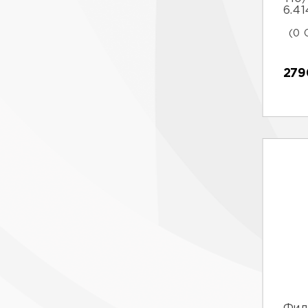
6.4
(0 
279