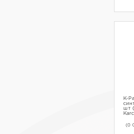
K-P
син
шт (
Karc
(0 