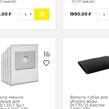
Отзывов)
(0 Отзывов)
0.00
₽
-
+
1990.00
₽
-
ьтр-мешки
Фильтр-губка для
каные для
уборки воды
5/1,35/1 5шт
(NT70/2) Karcher