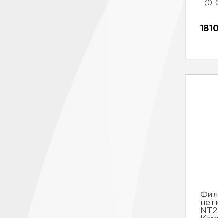
(0 
181
Фил
нет
NT2