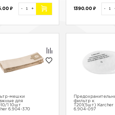
5.00
₽
-
+
1390.00
₽
-
ьтр-мешки
Предохранительн
ажные для
фильтр к
-10/1 10шт
Т201(5шт) Karcher
cher 6.904-370
6.904-097