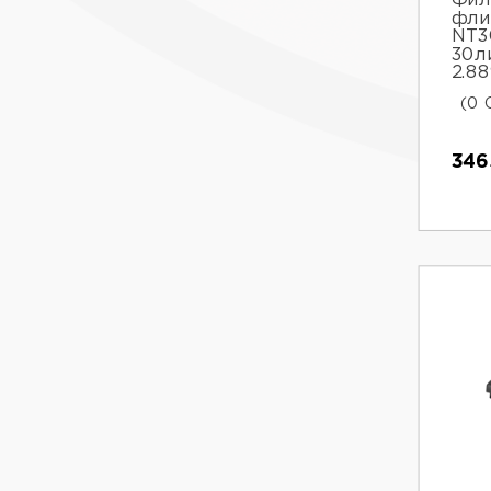
Фил
фли
NT3
30л
2.88
(0 
346