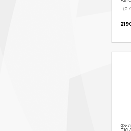
Karc
(0 
219
Фил
Т10/