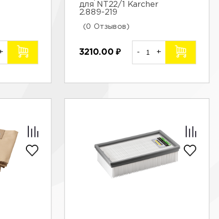
для NT22/1 Karcher
2.889-219
(0 Отзывов)
+
3210.00
₽
-
+