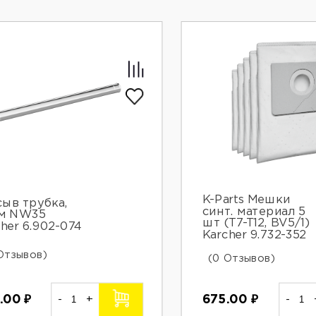
K-Parts Мешки
сыв трубка,
синт. материал 5
м NW35
шт (T7-T12, BV5/1)
her 6.902-074
Karcher 9.732-352
Отзывов)
(0 Отзывов)
675.00
₽
-
.00
₽
-
+