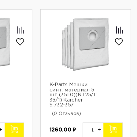
K-Parts Мешки
синт. материал 5
шт (351.0)(NT25/1;
35/1) Karcher
9.732-357
(0 Отзывов)
+
1260.00
₽
-
+