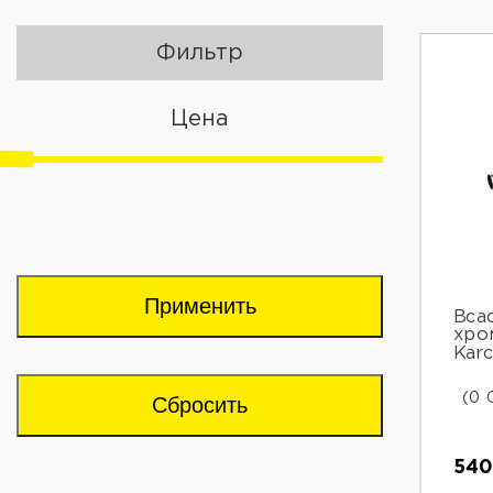
Фильтр
Цена
Применить
Вса
хро
Karc
(0 
Сбросить
540