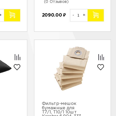
(0 Отзывов)
+
2090.00
₽
-
+
Фильтр-мешок
бумажные для
Т7/1, Т10/1 10шт