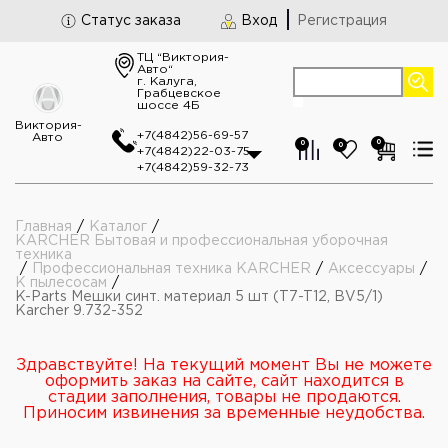
Статус заказа
Вход
Регистрация
ТЦ “Виктория-
Авто“
г. Калуга,
Грабцевское
шоссе 4Б
Виктория-
+7(4842)56-69-57
Авто
0
0
0
+7(4842)22-03-75
+7(4842)59-32-73
Главная
/
Каталог
/
KARCHER Бытовая и профессиональная уборочная
техника
/
Профессиональная техника KARCHER
/
Аксессуары
/
К пылесосам
/
K-Parts Мешки синт. материал 5 шт (T7-T12, BV5/1)
Karcher 9.732-352
Здравствуйте! На текущий момент Вы не можете
оформить заказ на сайте, сайт находится в
стадии заполнения, товары не продаются.
Приносим извинения за временные неудобства.