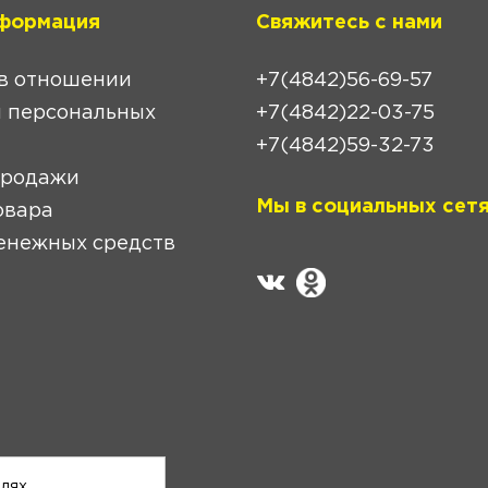
формация
Свяжитесь с нами
в отношении
+7(4842)56-69-57
 персональных
+7(4842)22-03-75
+7(4842)59-32-73
продажи
Мы в социальных сетя
овара
енежных средств
елях