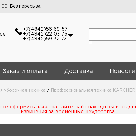
7:00. Без перерыва.
+7(4842)56-69-57
кое
+7(4842)22-03-75
+7(4842)59-32-73
Заказ и оплата
Доставка
Новости
 уборочная техника
/
Профессиональная техника KARCHER
те оформить заказ на сайте, сайт находится в стади
извинения за временные неудобства.