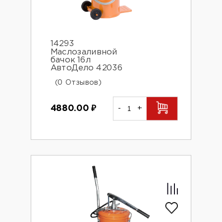
14293
Маслозаливной
бачок 16л
АвтоДело 42036
(0 Отзывов)
4880.00
₽
-
+