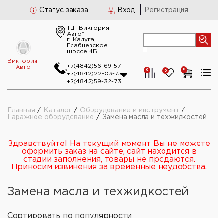
Статус заказа
Вход
Регистрация
ТЦ “Виктория-
Авто“
г. Калуга,
Грабцевское
шоссе 4Б
Виктория-
+7(4842)56-69-57
Авто
0
0
0
+7(4842)22-03-75
+7(4842)59-32-73
Главная
/
Каталог
/
Оборудование и инструмент
/
Гаражное оборудование
/
Замена масла и техжидкостей
Здравствуйте! На текущий момент Вы не можете
оформить заказ на сайте, сайт находится в
стадии заполнения, товары не продаются.
Приносим извинения за временные неудобства.
Замена масла и техжидкостей
Сортировать
по популярности