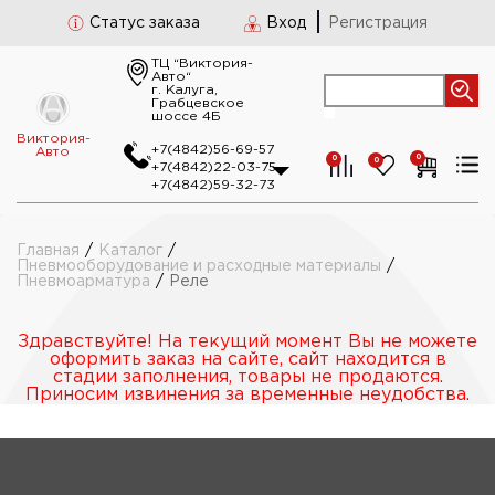
Статус заказа
Вход
Регистрация
ТЦ “Виктория-
Авто“
г. Калуга,
Грабцевское
шоссе 4Б
Виктория-
+7(4842)56-69-57
Авто
0
0
0
+7(4842)22-03-75
+7(4842)59-32-73
Главная
/
Каталог
/
Пневмооборудование и расходные материалы
/
Пневмоарматура
/
Реле
Здравствуйте! На текущий момент Вы не можете
оформить заказ на сайте, сайт находится в
стадии заполнения, товары не продаются.
Приносим извинения за временные неудобства.