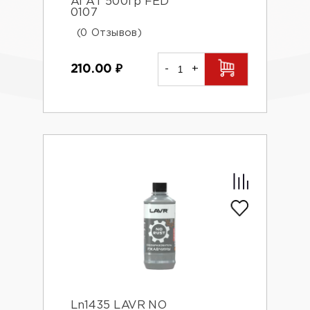
АГАТ 500гр FED
0107
(0 Отзывов)
210.00
₽
-
+
Ln1435 LAVR NO