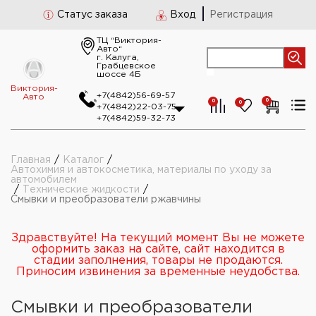
Статус заказа
Вход
Регистрация
ТЦ “Виктория-
Авто“
г. Калуга,
Грабцевское
шоссе 4Б
Виктория-
+7(4842)56-69-57
Авто
0
0
0
+7(4842)22-03-75
+7(4842)59-32-73
Главная
/
Каталог
/
Автохимия и автокосметика, материалы по уходу за
автомобилем
/
Технические жидкости
/
Смывки и преобразователи ржавчины
Здравствуйте! На текущий момент Вы не можете
оформить заказ на сайте, сайт находится в
стадии заполнения, товары не продаются.
Приносим извинения за временные неудобства.
Смывки и преобразователи