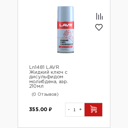
Ln1481 LAVR
Жидкий ключ с
дисульфидом
молибдена, аэр.
210мл
(0 Отзывов)
355.00
₽
-
+