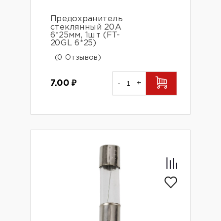
Предохранитель
стеклянный 20А
6*25мм, 1шт (FT-
20GL 6*25)
(0 Отзывов)
7.00
₽
-
+