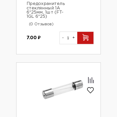
Предохранитель
стеклянный 1А
6*25мм, 1шт (FT-
1GL 6*25)
(0 Отзывов)
7.00
₽
-
+