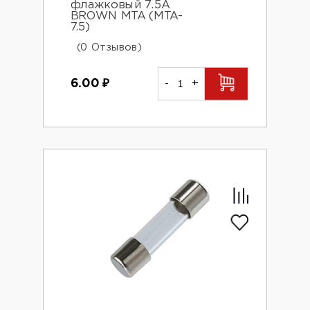
флажковый 7.5А
BROWN MTA (MTA-
7.5)
(0 Отзывов)
6.00
₽
-
+