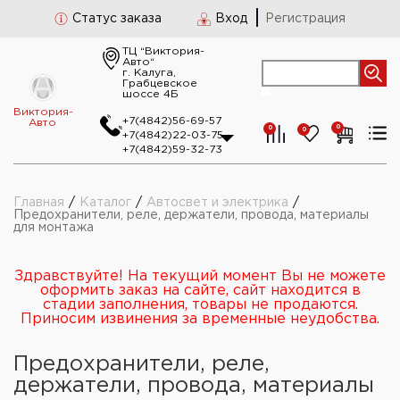
Статус заказа
Вход
Регистрация
ТЦ “Виктория-
Авто“
г. Калуга,
Грабцевское
шоссе 4Б
Виктория-
+7(4842)56-69-57
Авто
0
0
0
+7(4842)22-03-75
+7(4842)59-32-73
Главная
/
Каталог
/
Автосвет и электрика
/
Предохранители, реле, держатели, провода, материалы
для монтажа
Здравствуйте! На текущий момент Вы не можете
оформить заказ на сайте, сайт находится в
стадии заполнения, товары не продаются.
Приносим извинения за временные неудобства.
Предохранители, реле,
держатели, провода, материалы