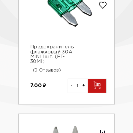
Предохранитель
флажковый 30А
MINI 1шт. (FT-
30МI)
(0 Отзывов)
7.00
₽
-
+