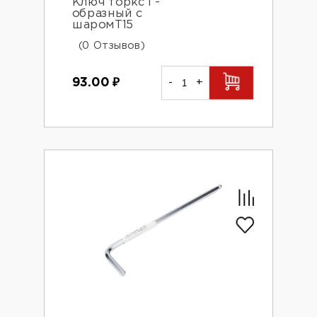
Ключ торкс Г-
образный с
шаромT15
(0 Отзывов)
93.00
₽
-
+