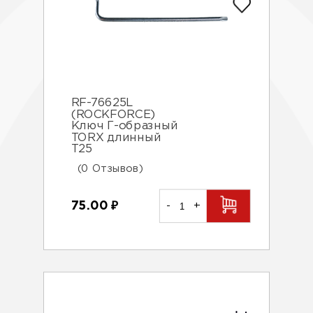
RF-76625L
(ROCKFORCE)
Ключ Г-образный
TORX длинный
Т25
(0 Отзывов)
75.00
₽
-
+