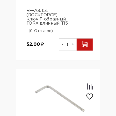
RF-76615L
(ROCKFORCE)
Ключ Г-образный
TORX длинный Т15
(0 Отзывов)
52.00
₽
-
+