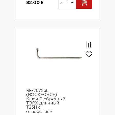
82.00
₽
-
+
RF-76725L
(ROCKFORCE)
Ключ Г-образный
TORX длинный
Т25Н с
отверстием