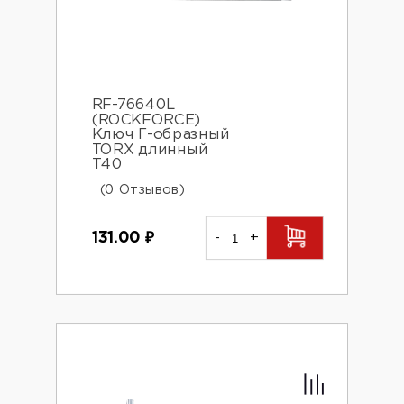
RF-76640L
(ROCKFORCE)
Ключ Г-образный
TORX длинный
Т40
(0 Отзывов)
131.00
₽
-
+