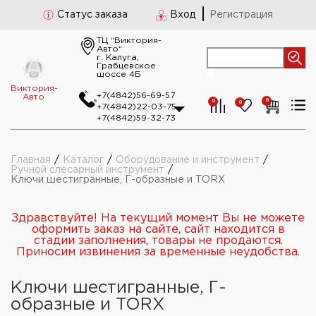
Статус заказа
Вход
Регистрация
ТЦ “Виктория-
Авто“
г. Калуга,
Грабцевское
шоссе 4Б
Виктория-
+7(4842)56-69-57
Авто
0
0
0
+7(4842)22-03-75
+7(4842)59-32-73
Главная
/
Каталог
/
Оборудование и инструмент
/
Ручной слесарный инструмент
/
Ключи шестигранные, Г-образные и TORX
Здравствуйте! На текущий момент Вы не можете
оформить заказ на сайте, сайт находится в
стадии заполнения, товары не продаются.
Приносим извинения за временные неудобства.
Ключи шестигранные, Г-
образные и TORX