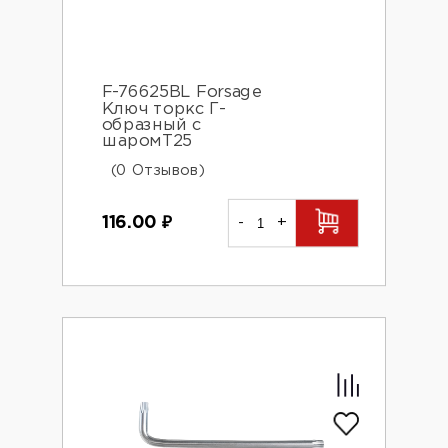
F-76625BL Forsage
Ключ торкс Г-
образный с
шаромT25
(0 Отзывов)
116.00
₽
-
+