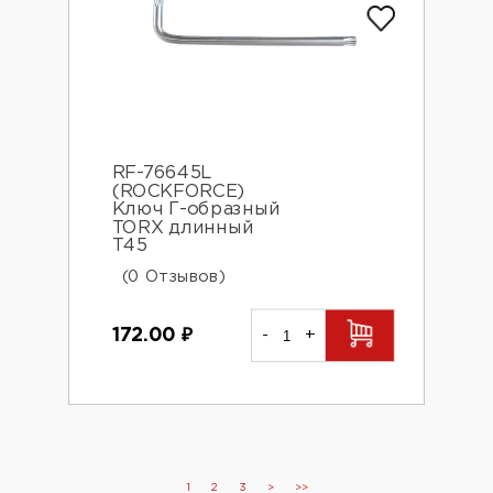
RF-76645L
(ROCKFORCE)
Ключ Г-образный
TORX длинный
Т45
(0 Отзывов)
172.00
₽
-
+
1
2
3
>
>>