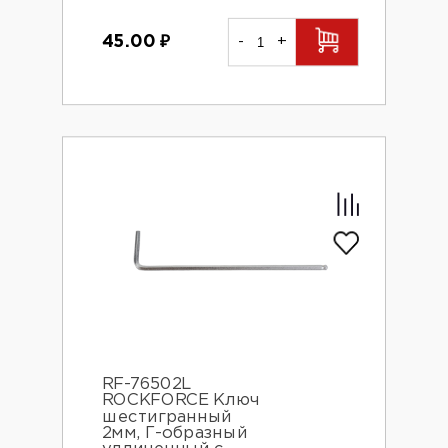
45.00
₽
-
+
RF-76502L
ROCKFORCE Ключ
шестигранный
2мм, Г-образный