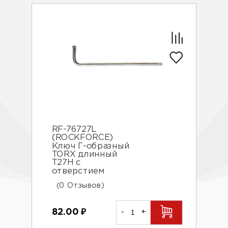
RF-76727L
(ROCKFORCE)
Ключ Г-образный
TORX длинный
Т27Н с
отверстием
(0 Отзывов)
82.00
₽
-
+