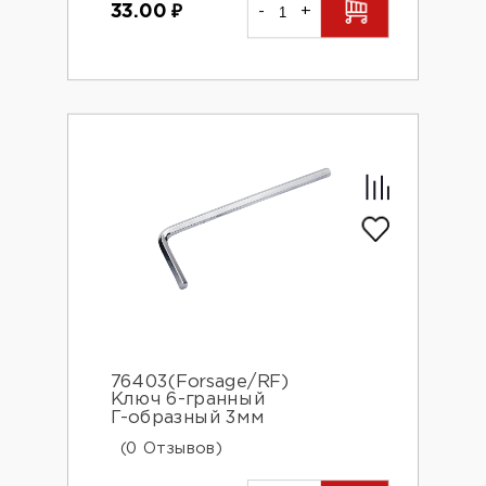
33.00
₽
-
+
76403(Forsage/RF)
Ключ 6-гранный
Г-образный 3мм
(0 Отзывов)