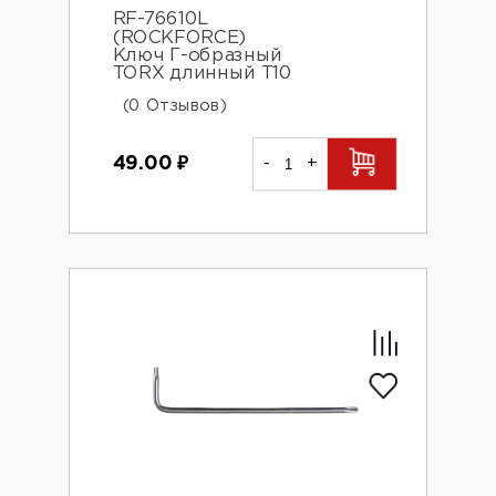
RF-76610L
(ROCKFORCE)
Ключ Г-образный
TORX длинный Т10
(0 Отзывов)
49.00
₽
-
+