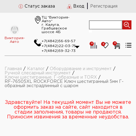
Статус заказа
Вход
Регистрация
ТЦ “Виктория-
Авто“
г. Калуга,
Грабцевское
шоссе 4Б
Виктория-
+7(4842)56-69-57
Авто
0
0
0
+7(4842)22-03-75
+7(4842)59-32-73
Главная
/
Каталог
/
Оборудование и инструмент
/
Ручной слесарный инструмент
/
Ключи шестигранные, Г-образные и TORX
/
RF-76505XL ROCKFORCE Ключ шестигранный 5мм Г-
образный экстрадлинный с шаром
Здравствуйте! На текущий момент Вы не можете
оформить заказ на сайте, сайт находится в
стадии заполнения, товары не продаются.
Приносим извинения за временные неудобства.