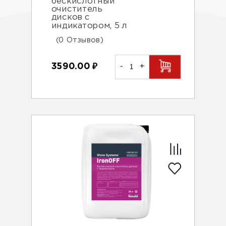
бескислотный
очиститель
дисков с
индикатором, 5 л
(0 Отзывов)
3590.00
₽
-
+