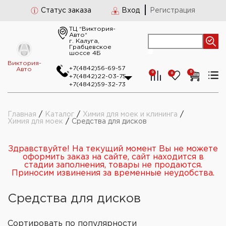
Статус заказа
Вход
Регистрация
ТЦ “Виктория-
Авто“
г. Калуга,
Грабцевское
шоссе 4Б
Виктория-
+7(4842)56-69-57
Авто
0
0
0
+7(4842)22-03-75
+7(4842)59-32-73
Главная
/
Каталог
/
Химия для моек и клининга
/
Химия для моек
/
Средства для дисков
Здравствуйте! На текущий момент Вы не можете
оформить заказ на сайте, сайт находится в
стадии заполнения, товары не продаются.
Приносим извинения за временные неудобства.
Средства для дисков
Сортировать
по популярности