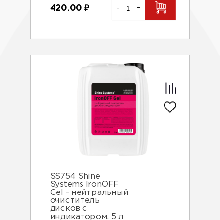
420.00
₽
-
+
SS754 Shine
Systems IronOFF
Gel - нейтральный
очиститель
дисков с
индикатором, 5 л