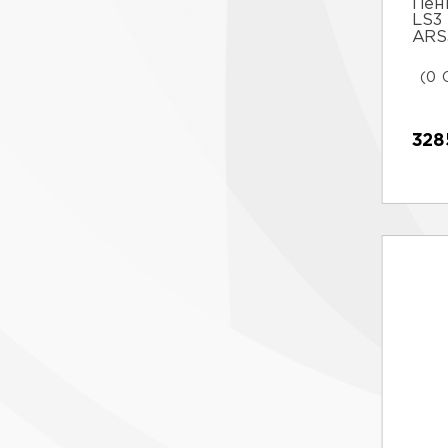
Пен
LS3
ARS
(0 
328