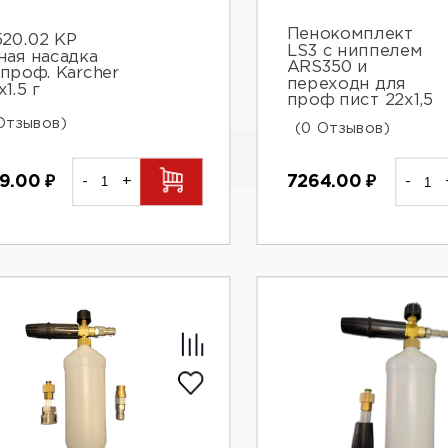
Пенокомплект
520.02 КР
LS3 с ниппелем
ная насадка
ARS350 и
 проф. Karcher
переходн для
1.5 г
проф пист 22х1,5
Отзывов)
(0 Отзывов)
9.00
₽
-
+
7264.00
₽
-