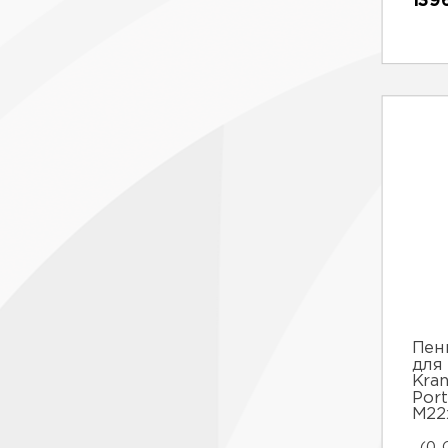
139
Пен
для
Kran
Port
М22