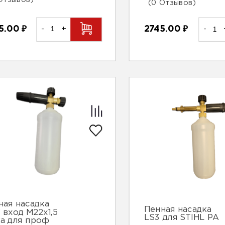
Отзывов)
(0 Отзывов)
5.00
₽
-
+
2745.00
₽
-
ная насадка
Пенная насадка
 вход М22х1,5
LS3 для STIHL PA
ка для проф