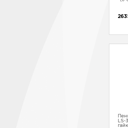
(0 
263
Пен
LS-3
гай