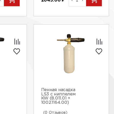
+
2045.00
₽
-
+
Пенная насадка
LS3 с ниппелем
KW (8.011.01 +
1002.1164.00)
(0 Отзывов)