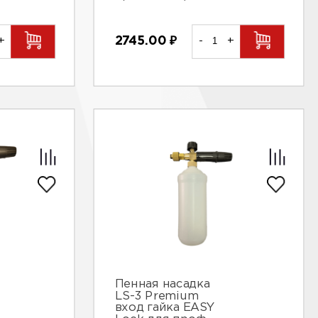
2745.00
₽
-
+
+
Пенная насадка
LS-3 Premium
вход гайка EASY