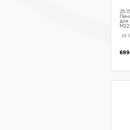
25.1
Пен
для
М22х
(0 
699