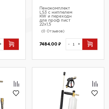
Пенокомплект
LS3 с ниппелем
KW и переходн
для проф пист
22х1,5
(0 Отзывов)
+
7484.00
₽
-
+