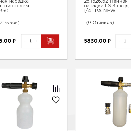
ная насадка
25.1526.62 Пенная
 с ниппелем
насадка LS 3 вход
350
1/4" PA NEW
Отзывов)
(0 Отзывов)
5.00
₽
-
+
5830.00
₽
-