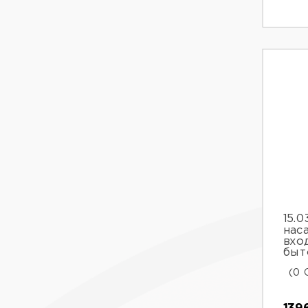
15.0
нас
вхо
быт
(0 