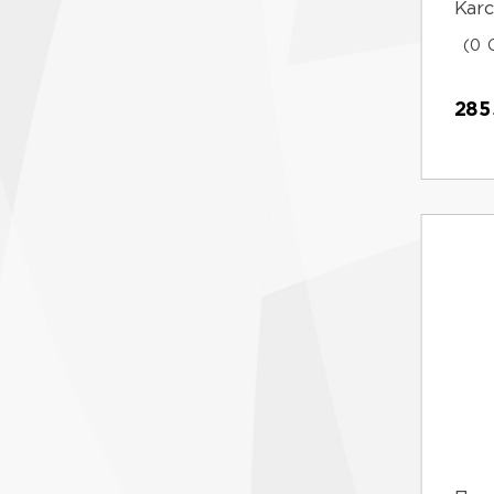
Karc
(0 
285