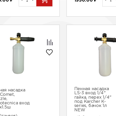
1930.00
₽
-
6.00
₽
-
+
Пенная насадка
ная насадка
LS-3 вход 1/4"
 Comet,
гайка, перех 1/4"
zle,
под Karcher K-
otecnica вход
series, бачок 1л
х1.5ш
NEW