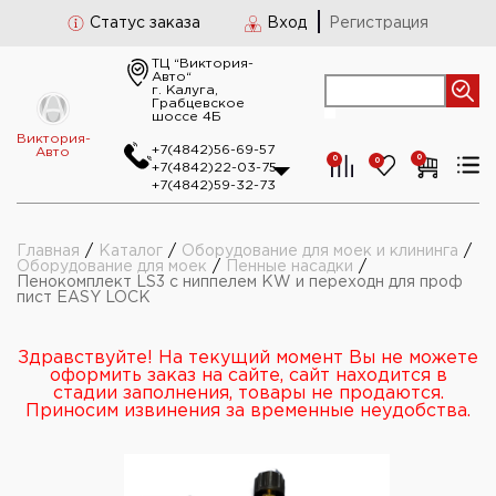
Статус заказа
Вход
Регистрация
ТЦ “Виктория-
Авто“
г. Калуга,
Грабцевское
шоссе 4Б
Виктория-
+7(4842)56-69-57
Авто
0
0
0
+7(4842)22-03-75
+7(4842)59-32-73
Главная
/
Каталог
/
Оборудование для моек и клининга
/
Оборудование для моек
/
Пенные насадки
/
Пенокомплект LS3 с ниппелем KW и переходн для проф
пист EASY LOCK
Здравствуйте! На текущий момент Вы не можете
оформить заказ на сайте, сайт находится в
стадии заполнения, товары не продаются.
Приносим извинения за временные неудобства.