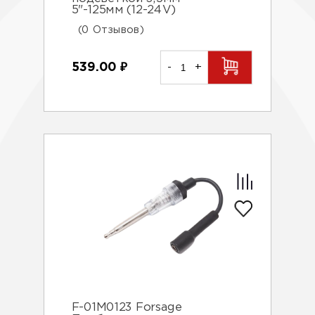
5"-125мм (12-24V)
(0 Отзывов)
539.00
₽
-
+
F-01M0123 Forsage