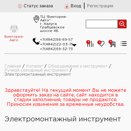
Статус заказа
Вход
Регистрация
ТЦ “Виктория-
Авто“
г. Калуга,
Грабцевское
шоссе 4Б
Виктория-
+7(4842)56-69-57
Авто
0
0
0
+7(4842)22-03-75
+7(4842)59-32-73
Главная
/
Каталог
/
Оборудование и инструмент
/
Ручной слесарный инструмент
/
Электромонтажный инструмент
Здравствуйте! На текущий момент Вы не можете
оформить заказ на сайте, сайт находится в
стадии заполнения, товары не продаются.
Приносим извинения за временные неудобства.
Электромонтажный инструмент