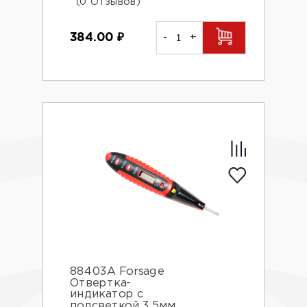
(0 Отзывов)
384.00
₽
-
+
88403A Forsage
Отвертка-
индикатор с
подсветкой 3,5мм