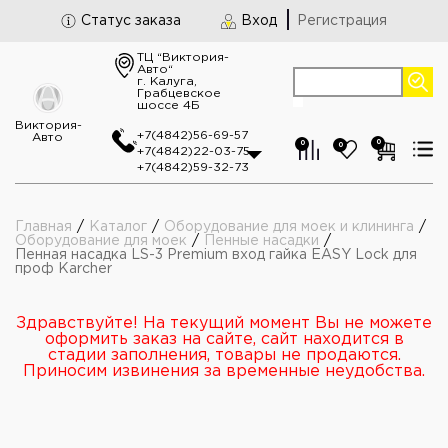
Статус заказа
Вход
Регистрация
ТЦ “Виктория-
Авто“
г. Калуга,
Грабцевское
шоссе 4Б
Виктория-
+7(4842)56-69-57
Авто
0
0
0
+7(4842)22-03-75
+7(4842)59-32-73
Главная
/
Каталог
/
Оборудование для моек и клининга
/
Оборудование для моек
/
Пенные насадки
/
Пенная насадка LS-3 Premium вход гайка EASY Lock для
проф Karcher
Здравствуйте! На текущий момент Вы не можете
оформить заказ на сайте, сайт находится в
стадии заполнения, товары не продаются.
Приносим извинения за временные неудобства.