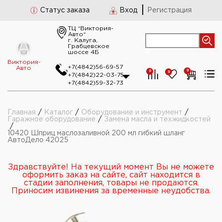
Статус заказа
Вход
Регистрация
ТЦ “Виктория-
Авто“
г. Калуга,
Грабцевское
шоссе 4Б
Виктория-
+7(4842)56-69-57
Авто
0
0
0
+7(4842)22-03-75
+7(4842)59-32-73
Главная
/
Каталог
/
Оборудование и инструмент
/
Гаражное оборудование
/
Замена масла и техжидкостей
/
10420 Шприц маслозаливной 200 мл гибкий шланг
АвтоДело 42025
Здравствуйте! На текущий момент Вы не можете
оформить заказ на сайте, сайт находится в
стадии заполнения, товары не продаются.
Приносим извинения за временные неудобства.