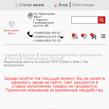
Статус заказа
Вход
Регистрация
ТЦ “Виктория-
Авто“
г. Калуга,
Грабцевское
шоссе 4Б
Виктория-
+7(4842)56-69-57
Авто
0
0
0
+7(4842)22-03-75
+7(4842)59-32-73
Главная
/
Каталог
/
Расходные материалы для покраски
/
Ленты
/
Пенакриловые ленты
/
Акриловая лента Acrylcom М113 0,8мм х 6мм х 5м
прозрачная
Здравствуйте! На текущий момент Вы не можете
оформить заказ на сайте, сайт находится в
стадии заполнения, товары не продаются.
Приносим извинения за временные неудобства.